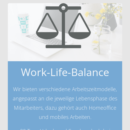
Work-Life-Balance
Wir bieten verschiedene Arbeitszeitmodelle,
angepasst an die jeweilige Lebensphase des
Mitarbeiters, dazu gehört auch Homeoffice
und mobiles Arbeiten.