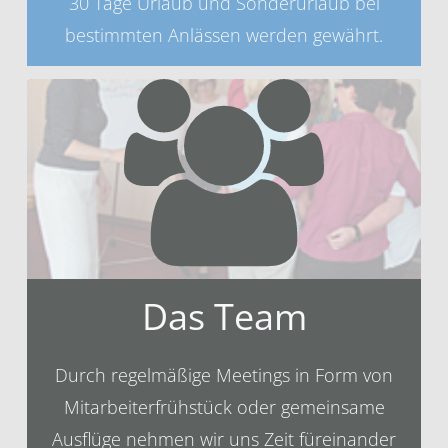
30 Tage Urlaub und Sonderurlaub bei
bestimmten Anlässen werden gewährt.
Das Team
Durch regelmäßige Meetings in Form von
Mitarbeiterfrühstück oder gemeinsame
Ausflüge nehmen wir uns Zeit füreinander