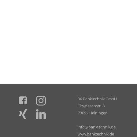
3X Banktechnik GmbH
Eitswiesenstr. 8
73092 Heiningen
info@banktechnik.de
www.banktechnik.de