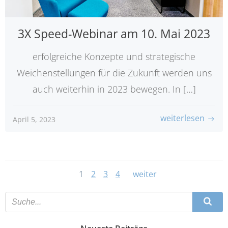
3X Speed-Webinar am 10. Mai 2023
erfolgreiche Konzepte und strategische
Weichenstellungen für die Zukunft werden uns
auch weiterhin in 2023 bewegen. In […]
weiterlesen
April 5, 2023
Posts
Posts
Page
Page
Page
Page
1
2
3
4
weiter
navigation
navigati