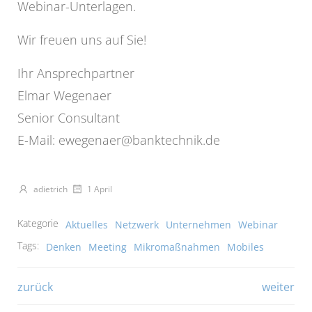
Webinar-Unterlagen.
Wir freuen uns auf Sie!
Ihr Ansprechpartner
Elmar Wegenaer
Senior Consultant
E-Mail: ewegenaer@banktechnik.de
adietrich
1 April
Kategorie
Aktuelles
Netzwerk
Unternehmen
Webinar
Tags:
Denken
Meeting
Mikromaßnahmen
Mobiles
Beitragsnavigation
Beitragsna
zurück
weiter