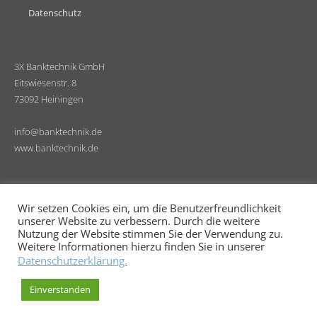
Datenschutz
3X Banktechnik GmbH
Eitswiesenstr. 8
73092 Heiningen
info@banktechnik.de
www.banktechnik.de
Wir setzen Cookies ein, um die Benutzerfreundlichkeit
unserer Website zu verbessern. Durch die weitere
Nutzung der Website stimmen Sie der Verwendung zu.
Weitere Informationen hierzu finden Sie in unserer
Datenschutzerklärung.
© 2026 3X Banktechnik GmbH.
Einverstanden