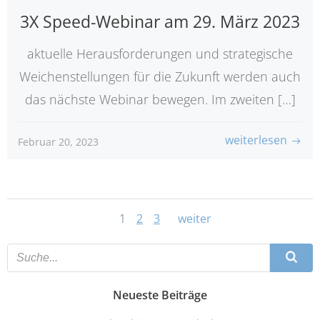
3X Speed-Webinar am 29. März 2023
aktuelle Herausforderungen und strategische
Weichenstellungen für die Zukunft werden auch
das nächste Webinar bewegen. Im zweiten […]
weiterlesen
Februar 20, 2023
Posts
Posts
Page
Page
Page
1
2
3
weiter
navigation
navigatio
Neueste Beiträge