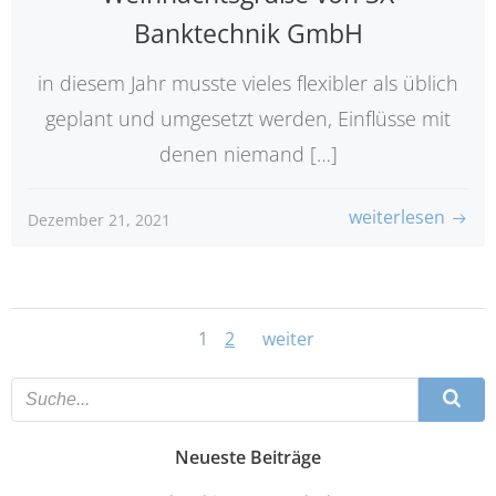
Banktechnik GmbH
in diesem Jahr musste vieles flexibler als üblich
geplant und umgesetzt werden, Einflüsse mit
denen niemand […]
weiterlesen
Dezember 21, 2021
Posts
Posts
Page
Page
1
2
weiter
navigation
navigatio
Neueste Beiträge