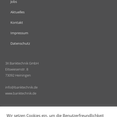
Jobs
Aktuelles
Kontakt
Impressum
Datenschutz
3X Banktechnik GmbH
Eitswiesenstr. 8
73092 Heiningen
info@banktechnik.de
www.banktechnik.de
Wir setzen Cookies ein, um die Benutzerfreundlichkeit