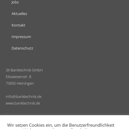
Jobs
Aktuelles
Kontakt
Impressum
Datenschutz
3X Banktechnik GmbH
Eitswiesenstr. 8
73092 Heiningen
info@banktechnik.de
www.banktechnik.de
Wir setzen Cookies ein, um die Benutzerfreundlichkeit