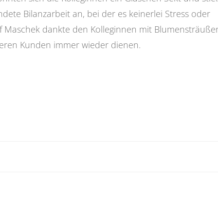
dete Bilanzarbeit an, bei der es keinerlei Stress oder
lf Maschek dankte den Kolleginnen mit Blumensträußen
 unseren Kunden immer wieder dienen.
on
Beitragsnavigatio