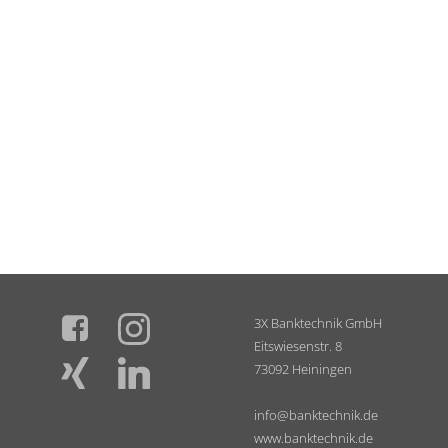
3X Banktechnik GmbH
Eitswiesenstr. 8
73092 Heiningen
info@banktechnik.de
www.banktechnik.de